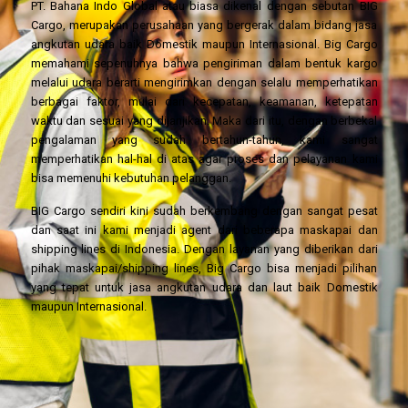
PT. Bahana Indo Global atau biasa dikenal dengan sebutan BIG
Cargo, merupakan perusahaan yang bergerak dalam bidang jasa
angkutan udara baik Domestik maupun Internasional. Big Cargo
memahami sepenuhnya bahwa pengiriman dalam bentuk kargo
melalui udara berarti mengirimkan dengan selalu memperhatikan
berbagai faktor, mulai dari kecepatan, keamanan, ketepatan
waktu dan sesuai yang dijanjikan. Maka dari itu, dengan berbekal
pengalaman yang sudah bertahun-tahun, kami sangat
memperhatikan hal-hal di atas agar proses dan pelayanan kami
bisa memenuhi kebutuhan pelanggan.
BIG Cargo sendiri kini sudah berkembang dengan sangat pesat
dan saat ini kami menjadi agent dari beberapa maskapai dan
shipping lines di Indonesia. Dengan layanan yang diberikan dari
pihak maskapai/shipping lines, Big Cargo bisa menjadi pilihan
yang tepat untuk jasa angkutan udara dan laut baik Domestik
maupun Internasional.