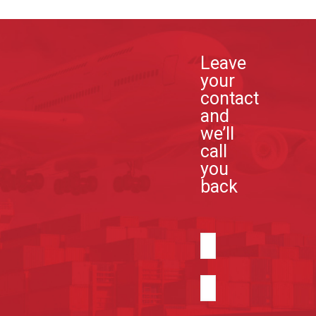
Leave
your
contact
and
we’ll
call
you
back